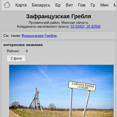
Карта
Беларусь
Бр
Вит
Гом
Гр
Мин
М
Зафранцузская Гребля
Пуховичский район,
Минская область
Координаты населенного пункта:
53.52453, 28.42558
См. также
Французская Гребля
.
интересное название
Рейтинг:
4
2 фото