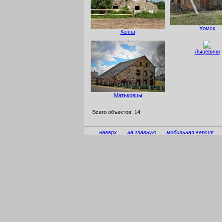
Хомск
Конна
Лыцевичи
Матьковцы
Всего объектов: 14
наверх
на главную
мобильная версия