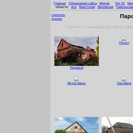
Главная
Обновления сайта
Форум
Топ 20
Ма
области:
все
Брестская
Витебская
Гомельска
спрятать
Пар
эскизы
Упорядочить по:
населенный пункт
рейтинг
назван
Погост
Радомля
Мстиславль
Заславль