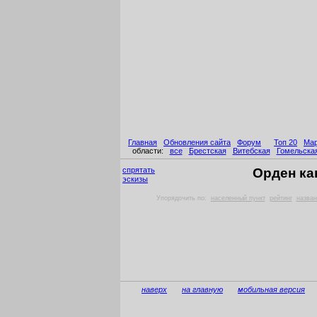
Главная
Обновления сайта
Форум
Топ 20
Ма
области:
все
Брестская
Витебская
Гомельска
спрятать
Орден ка
эскизы
Упорядочить по:
населенный пункт
рейтинг
назван
наверх
на главную
мобильная версия