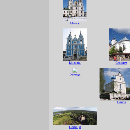
Минск
Мозырь
Слоним
Беница
Пинск
Селище