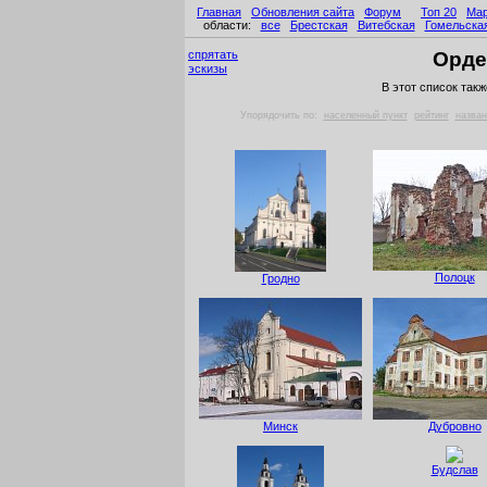
Главная
Обновления сайта
Форум
Топ 20
Ма
области:
все
Брестская
Витебская
Гомельска
спрятать
Орде
эскизы
В этот список так
Упорядочить по:
населенный пункт
рейтинг
назван
Полоцк
Гродно
Минск
Дубровно
Будслав