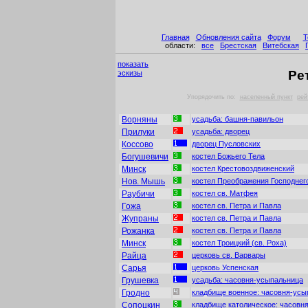
Главная
Обновления сайта
Форум
Т
области:
все
Брестская
Витебская
показать
Ре
эскизы
Упорядочить по:
населенный пункт
рей
Ворняны
усадьба: башня-павильон
Прилуки
усадьба: дворец
Коссово
дворец Пусловских
Богушевичи
костел Божьего Тела
Минск
костел Крестовоздвиженский
Нов. Мышь
костел Преображения Господнег
Раубичи
костел св. Матфея
Гожа
костел св. Петра и Павла
Жупраны
костел св. Петра и Павла
Рожанка
костел св. Петра и Павла
Минск
костел Троицкий (св. Роха)
Райца
церковь св. Варвары
Сарья
церковь Успенская
Грушевка
усадьба: часовня-усыпальница
Гродно
кладбище военное: часовня-усы
Сопоцкин
кладбище католическое: часовн