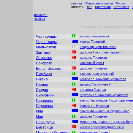
Главная
Обновления сайта
Форум
Т
области:
все
Брестская
Витебская
показать
эскизы
Упорядочить по:
населенный пункт
рей
Чернавчицы
костел: колокольня
Чернавчицы
костел Троицкий
Мальковичи
кладбище христианское
Здитово
церковь Никитская (дерев.)
Островно
церковь Троицкая
Сокорово
каменный крест
Белая Церковь
церковь Троицкая
Голубица
камень надмогильный
Гнезно
костел св. Михаила Архангела
Гродно
дворец "Баториевка"
Гродно
синагога Главная
Сынковичи
церковь св. Михаила Архангела
Геранены
замок Гаштольдов /сохр. фрагмен
Геранены
костел св. Николая
Мир
замок Ильиничей и Радзивиллов
Мир
церковь Троицкая
Новогрудок
монастырь правосл.: церковь Бор
Быстрица
костел Крестовоздвиженский
Муровано-Ошмянка
типография (руины)