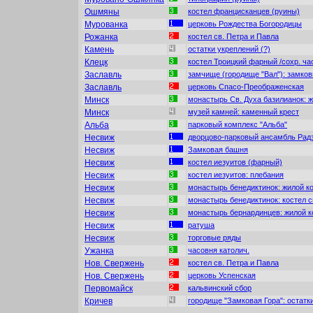
Ошмяны
костел францисканцев (руины)
Мурованка
церковь Рождества Богородицы
Рожанка
костел св. Петра и Павла
Камень
остатки укреплений (?)
Клецк
костел Троицкий фарный /сохр. ча
Заславль
замчище (городище "Вал"): замков
Заславль
церковь Спасо-Преображенская
Минск
монастырь Св. Духа базилианок: 
Минск
музей камней: каменный крест
Альба
парковый комплекс "Альба"
Несвиж
дворцово-парковый ансамбль Рад
Несвиж
Замковая башня
Несвиж
костел иезуитов (фарный)
Несвиж
костел иезуитов: плебания
Несвиж
монастырь бенедиктинок: жилой к
Несвиж
монастырь бенедиктинок: костел 
Несвиж
монастырь бернардинцев: жилой к
Несвиж
ратуша
Несвиж
торговые ряды
Ужанка
часовня католич.
Нов. Свержень
костел св. Петра и Павла
Нов. Свержень
церковь Успенская
Первомайск
кальвинский сбор
Кричев
городище "Замковая Гора": остатк