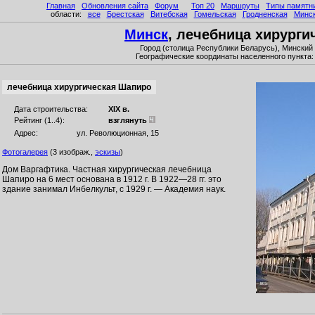
Главная
Обновления сайта
Форум
Топ 20
Маршруты
Типы памятн
области:
все
Брестская
Витебская
Гомельская
Гродненская
Минс
Минск
, лечебница хирург
Город (столица Республики Беларусь), Минский
Географические координаты населенного пункта
лечебница хирургическая Шапиро
Дата строительства:
XIX в.
Рейтинг (1..4):
взглянуть
Адрес:
ул. Революционная, 15
Фотогалерея
(3 изображ.,
эскизы
)
Дом Варгафтика. Частная хирургическая лечебница
Шапиро на 6 мест основана в 1912 г. В 1922—28 гг. это
здание занимал Инбелкульт, с 1929 г. — Академия наук.