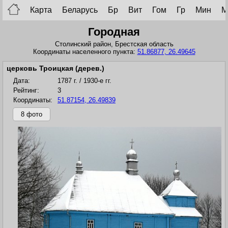
Карта
Беларусь
Бр
Вит
Гом
Гр
Мин
М
Городная
Столинский район,
Брестская область
Координаты населенного пункта:
51.86877, 26.49645
церковь Троицкая (дерев.)
Дата:
1787 г. / 1930-е гг.
Рейтинг:
3
Координаты:
51.87154, 26.49839
8 фото