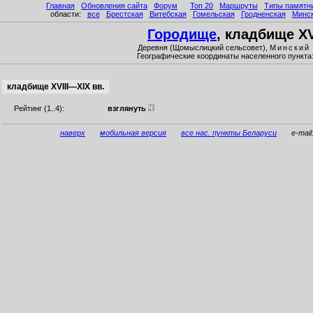
Главная
Обновления сайта
Форум
Топ 20
Маршруты
Типы памятн
области:
все
Брестская
Витебская
Гомельская
Гродненская
Минс
Городище
, кладбище XV
Деревня (Щомыслицкий сельсовет),
Мински
Географические координаты населенного пункта
кладбище XVIII—XIX вв.
Рейтинг (1..4):
взглянуть
наверх
мобильная версия
все нас. пункты Беларуси
e-mai