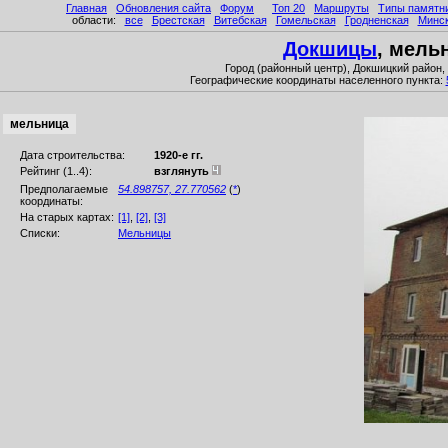
Главная
Обновления сайта
Форум
Топ 20
Маршруты
Типы памятн
области:
все
Брестская
Витебская
Гомельская
Гродненская
Минс
Докшицы
, мель
Город (районный центр), Докшицкий район,
Географические координаты населенного пункта:
мельница
Дата строительства:
1920-е гг.
Рейтинг (1..4):
взглянуть
Предполагаемые
54.898757,
27.770562
(
*
)
координаты:
На старых картах:
[1]
,
[2]
,
[3]
Списки:
Мельницы