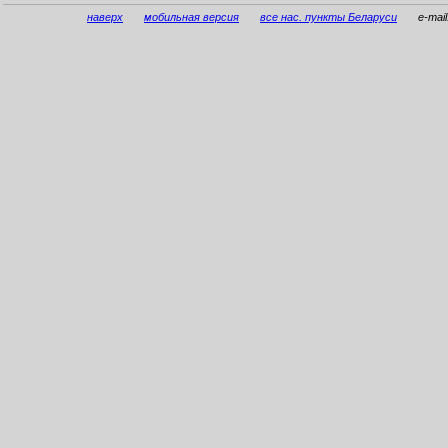
наверх
мобильная версия
все нас. пункты Беларуси
e-mai